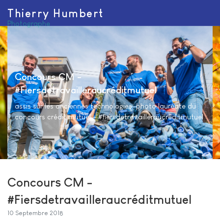
Thierry Humbert
Photographe
Concours CM -
#Fiersdetravailleraucréditmutuel
assis sur les anciennes technologies, photo lauréate du
concours crédit mutuel - #fiersdetravailleraucréditmutuel
Concours CM -
#Fiersdetravailleraucréditmutuel
10 Septembre 2018