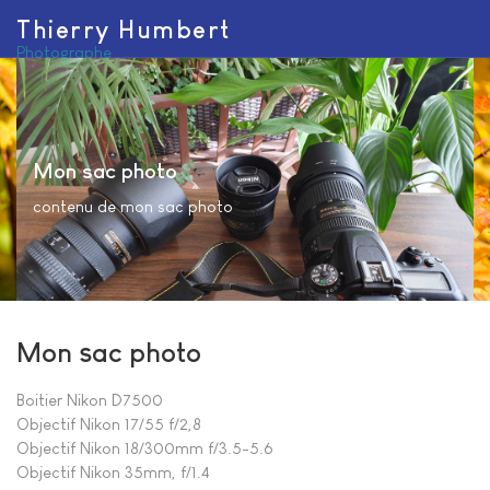
Thierry Humbert
Photographe
Mon sac photo
contenu de mon sac photo
Mon sac photo
Boitier Nikon D7500
Objectif Nikon 17/55 f/2,8
Objectif Nikon 18/300mm f/3.5-5.6
Objectif Nikon 35mm, f/1.4