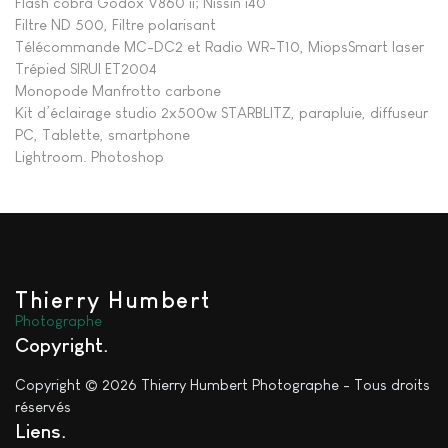
Flash cobra Godox V860 ii; Nissin i40
Filtre ND 500, Filtre polarisant
Télécommande MC-DC2 et Radio WR-T10, MiopsSmart laser
Trépied SIRUI ET2004
Monopode Manfrotto carbone
Kit d’éclairage studio 2x500w STARBLITZ, parapluie, diffuseur
PC, Tablette, smartphone
Lightroom. Photoshop
Thierry Humbert
Photographe
Copyright
Copyright © 2026 Thierry Humbert Photographe - Tous droits
réservés
Liens