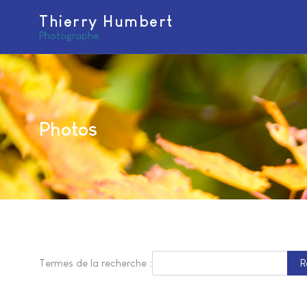
Thierry Humbert
Photographe
Photos
Type
Formulaire de recherche
Termes de la recherche :
R