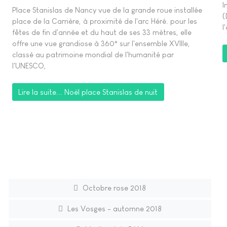
I
Place Stanislas de Nancy vue de la grande roue installée
(
place de la Carrière, à proximité de l'arc Héré. pour les
l
fêtes de fin d'année et du haut de ses 33 mètres, elle
offre une vue grandiose à 360° sur l'ensemble XVIIIe,
classé au patrimoine mondial de l'humanité par
l'UNESCO,
Lire la suite... Noël place Stanislas de nuit
Octobre rose 2018
Les Vosges - automne 2018