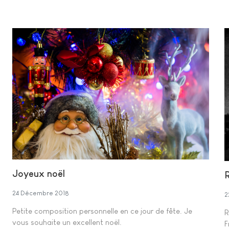
Joyeux noël
24 Décembre 2018
2
Petite composition personnelle en ce jour de fête. Je
R
vous souhaite un excellent noël.
F