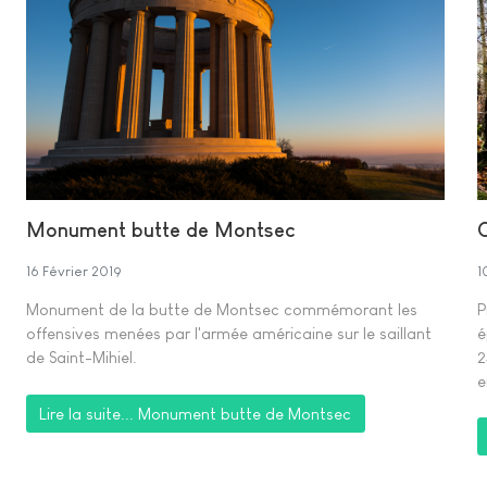
Monument butte de Montsec
1
16 Février 2019
P
Monument de la butte de Montsec commémorant les
é
offensives menées par l'armée américaine sur le saillant
2
de Saint-Mihiel.
e
Lire la suite... Monument butte de Montsec