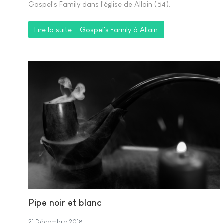
Gospel's Family dans l'église de Allain (54).
Lire la suite... Gospel's Family à Allain
Pipe noir et blanc
21 Décembre 2018