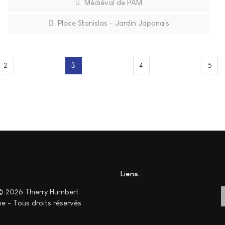
Médiéval de PAM
Place Stanislas - Jardin Japonais
2
3
4
5
Liens
© 2026 Thierry Humbert
e - Tous droits réservés