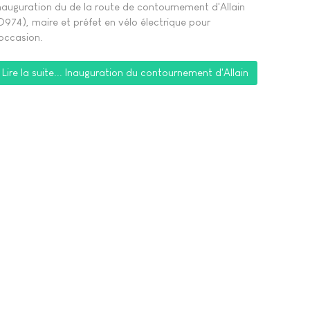
nauguration du de la route de contournement d'Allain
D974), maire et préfet en vélo électrique pour
'occasion.
Lire la suite... Inauguration du contournement d'Allain