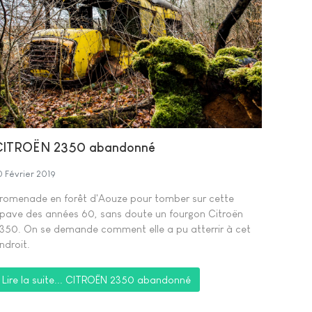
CITROËN 2350 abandonné
0 Février 2019
romenade en forêt d'Aouze pour tomber sur cette
pave des années 60, sans doute un fourgon Citroën
350. On se demande comment elle a pu atterrir à cet
ndroit.
Lire la suite... CITROËN 2350 abandonné