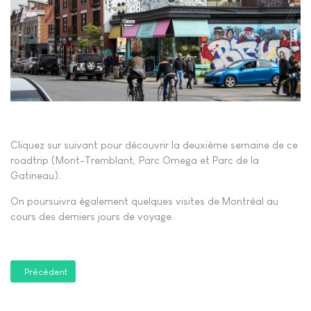
Cliquez sur suivant pour découvrir la deuxième semaine de ce
roadtrip (Mont-Tremblant, Parc Omega et Parc de la
Gatineau).
On poursuivra également quelques visites de Montréal au
cours des derniers jours de voyage.
Article précédent : Roadtrip Canada, Québec, parc Omega, Gatineau,
Précédent